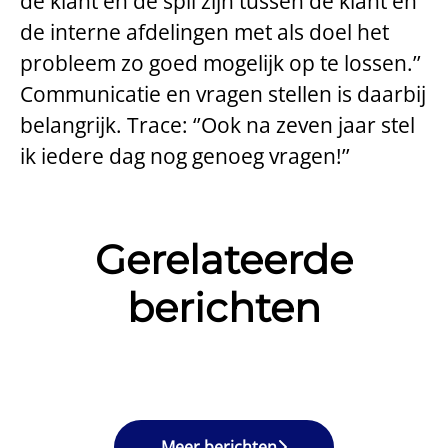
de klant en de spil zijn tussen de klant en
de interne afdelingen met als doel het
probleem zo goed mogelijk op te lossen.’’
Communicatie en vragen stellen is daarbij
belangrijk. Trace: ‘’Ook na zeven jaar stel
ik iedere dag nog genoeg vragen!’’
Gerelateerde
berichten
Collega's vertellen: Diede
Collega's vertellen: Leslie
Collega's vertellen: Menno
Meer berichten