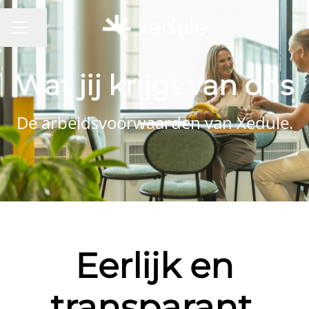
Pagina delen
CARRIÈREMENU
Wat jij krijgt van ons
De arbeidsvoorwaarden van Xedule.
Eerlijk en
transparant.