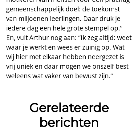
gemeenschappelijk doel: de toekomst
van miljoenen leerlingen. Daar druk je
iedere dag een hele grote stempel op.’’
En, vult Arthur nog aan: ‘’Ik zeg altijd: weet
waar je werkt en wees er zuinig op. Wat
wij hier met elkaar hebben neergezet is
vrij uniek en daar mogen we onszelf best
weleens wat vaker van bewust zijn.’’
Gerelateerde
berichten
Collega's vertellen: Diede
Collega's vertellen: Leslie
Collega's vertellen: Menno